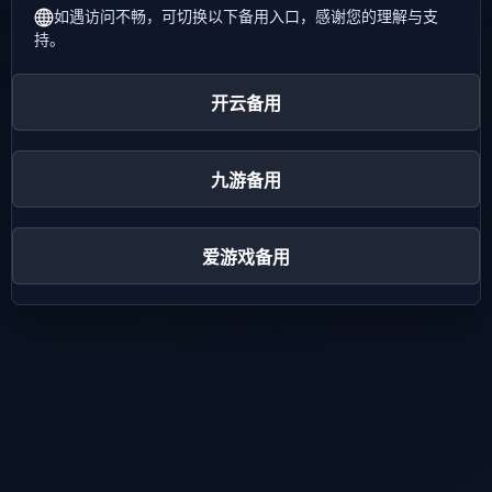
邮箱：
*
网址：
内容：
◎欢迎参与讨论，请在这里发表您的看法、交流您的观点。