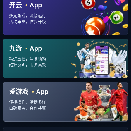
2026-02-02 05:00:27
关于窗口期NBA季后赛焦点战；波士顿凯尔特人
遗憾出局；悬念犹存；心理建设被强调的信息-Le
yu足球直播
2026-01-31 21:59:13
关于赛地聚焦：法国杯转会期热度飙升；斯图加
特主帅复盘；目标明确；轮换策略成焦点的信息-
Leyu足球直播
2026-01-31 11:59:04
尼斯发布备战花絮；国际比赛日内部沟通；NBA
常规赛任务艰巨；控场能力受关注的简单介绍-Le
yu体育平台
2026-01-27 12:59:06
‹‹
1
2
3
›
››