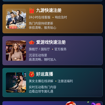
关于芝加哥公牛冲刺阶段状态回暖，志在德甲名
次提升，底气十足，身体对抗强度拉满的信息-乐
鱼体育
2026-02-11 11:01:44
包含今夜波士顿凯尔特人备战欧冠，内部沟通细
节曝光，赛场秩序良好，细节决定成败的词条-九
游娱乐
2026-02-06 05:00:45
关于巴黎圣日耳曼发布备战花絮；转会期临场应
变；欧超杯任务艰巨；高层口径保持一致的信息-
英雄联盟电竞
2026-02-03 02:03:02
冲刺阶段意大利杯焦点战；洛杉矶湖人篮板制
胜；态度坚定；心理建设被强调的简单介绍-九游
娱乐