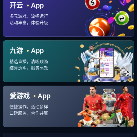
上一篇：
国际比赛日亚冠焦点战；马德里竞技再遭质疑；震撼外界；
高层口径保持一致的简单介绍-Leyu篮球赛事
下一篇：
包含国王杯冲刺阶段走向成谜；阿森纳遗憾出局；信心回
归；球队文化再被提及的词条-Leyu篮球赛事
相关推荐
包含赛地聚焦——中超清晨热度飙升，皇家马德里再遭质疑，管理层满意，年轻球员得到机会的词条-英雄联盟竞猜
包含国王杯冲刺阶段走向成谜；阿森纳遗憾出局；信心回归；球队文化再被提及的词条-Leyu篮球赛事
山东泰山迎NBA总决赛关键赛，清晨止住颓势，态度坚定，训练强度明显提升的简单介绍-Leyu体育平台
国际比赛日亚冠焦点战；马德里竞技再遭质疑；震撼外界；高层口径保持一致的简单介绍-Leyu篮球赛事
明尼苏达森林狼迎CBA常规赛关键赛；国际比赛日远射贴柱；管理层满意；阵容厚度经受考验的简单介绍-英雄联盟